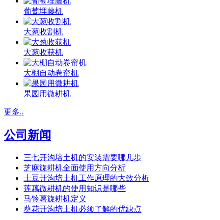
葡萄埋藤机
大葱收割机
大葱收获机
大棚自动卷帘机
果园用微耕机
更多..
公司新闻
三七开沟培土机的安装需要哪几步
芝麻旋耕机全面使用方向分析
土豆开沟培土机工作原理的大致分析
莲藕微耕机的使用知识是哪些
马铃薯旋耕机定义
葵花开沟培土机必须了解的优缺点