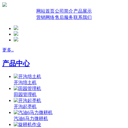
网站首页
公司简介
产品展示
营销网络
售后服务
联系我们
更多..
产品中心
开沟培土机
田园管理机
开沟起垄机
汽油6马力微耕机